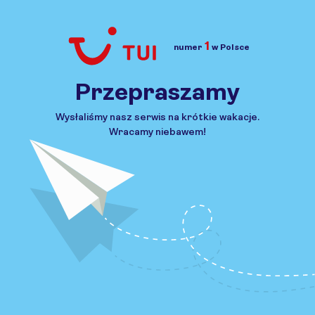
1
numer
w Polsce
Przejdź do TUI.pl
Przepraszamy
Wysłaliśmy nasz serwis na krótkie wakacje.
Wracamy niebawem!