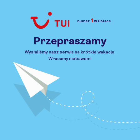
1
numer
w Polsce
Przejdź do TUI.pl
Przepraszamy
Wysłaliśmy nasz serwis na krótkie wakacje.
Wracamy niebawem!