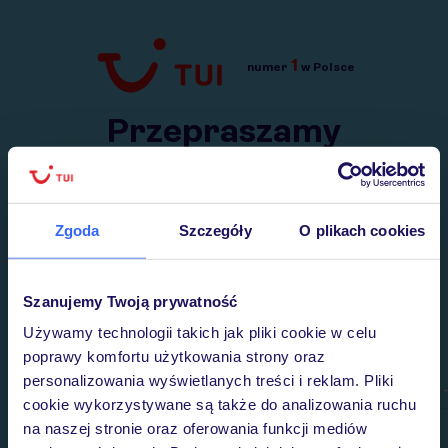
1
numer
w Polsce
Przejdź do TUI.pl
Przepraszamy
Wysłaliśmy nasz serwis na krótkie wakacje.
Wracamy niebawem!
Zgoda
Szczegóły
O plikach cookies
Szanujemy Twoją prywatność
Używamy technologii takich jak pliki cookie w celu
poprawy komfortu użytkowania strony oraz
personalizowania wyświetlanych treści i reklam. Pliki
cookie wykorzystywane są także do analizowania ruchu
na naszej stronie oraz oferowania funkcji mediów