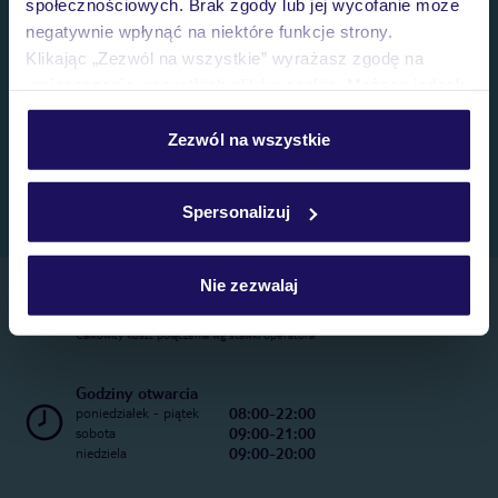
społecznościowych. Brak zgody lub jej wycofanie może
negatywnie wpłynąć na niektóre funkcje strony.
Klikając „Zezwól na wszystkie” wyrażasz zgodę na
umieszczenie wszystkich plików cookie. Możesz jednak
personalizować swój wybór wchodząc w zakładkę
„Szczegóły”
Zezwól na wszystkie
Szczegółowe informacje o plikach cookie znajdziesz
w
polityce plików cookies
oraz
polityce prywatności
.
Spersonalizuj
Nie zezwalaj
Telefoniczne Centrum Rezerwacji
22 270 31 20
Całkowity koszt połączenia wg stawki operatora
Godziny otwarcia
08:00-22:00
poniedziałek - piątek
09:00-21:00
sobota
09:00-20:00
niedziela