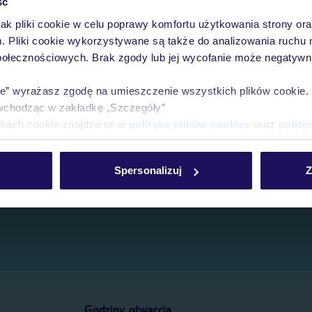
ść
jak pliki cookie w celu poprawy komfortu użytkowania strony or
e.
m. Pliki cookie wykorzystywane są także do analizowania ruchu 
połecznościowych. Brak zgody lub jej wycofanie może negatywni
ie” wyrażasz zgodę na umieszczenie wszystkich plików cookie
wchodząc w zakładkę „Szczegóły”
ikach cookie znajdziesz w
polityce plików cookies
oraz
polity
Spersonalizuj
Z
Godziny otwarcia