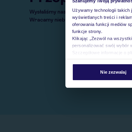
Szanujemy Twoją prywatno
Używamy technologii takich 
Wysłaliśmy nasz serwis na krótkie wakacj
wyświetlanych treści i rekla
Wracamy niebawem!
oferowania funkcji mediów s
funkcje strony.
Klikając „Zezwól na wszystk
personalizować swój wybór 
Szczegółowe informacje o pl
Nie zezwalaj