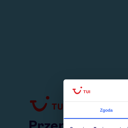
1
numer
w Polsce
Zgoda
Przejdź do TUI.pl
Przepraszamy