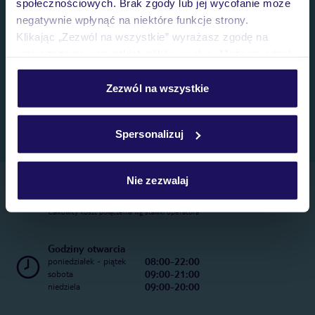
społecznościowych. Brak zgody lub jej wycofanie może
negatywnie wpłynąć na niektóre funkcje strony.
Klikając „Zezwól na wszystkie” wyrażasz zgodę na
umieszczenie wszystkich plików cookie. Możesz jednak
personalizować swój wybór wchodząc w zakładkę
„Szczegóły”
Zezwól na wszystkie
Szczegółowe informacje o plikach cookie znajdziesz
w
polityce plików cookies
oraz
polityce prywatności
.
Spersonalizuj
Nie zezwalaj
Telefoniczne Centrum Rezerwacji
22 270 31 20
Całkowity koszt połączenia wg stawki operatora
Godziny otwarcia
08:00-22:00
poniedziałek - piątek
09:00-21:00
sobota
09:00-20:00
niedziela