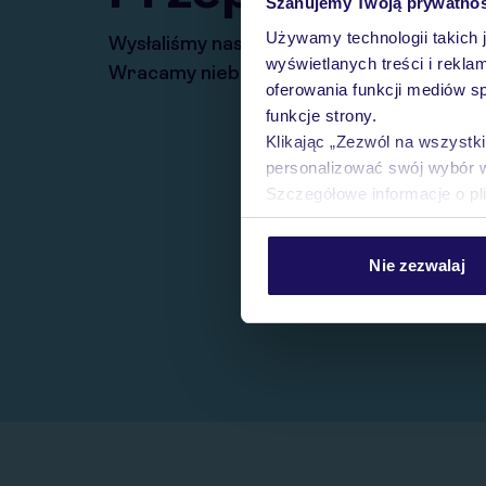
Szanujemy Twoją prywatno
Używamy technologii takich 
Wysłaliśmy nasz serwis na krótkie wakacj
wyświetlanych treści i rekla
Wracamy niebawem!
oferowania funkcji mediów s
funkcje strony.
Klikając „Zezwól na wszystk
personalizować swój wybór 
Szczegółowe informacje o pl
Nie zezwalaj