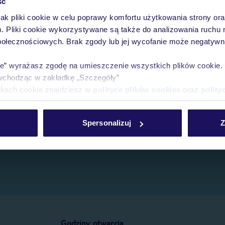
ść
jak pliki cookie w celu poprawy komfortu użytkowania strony or
e.
m. Pliki cookie wykorzystywane są także do analizowania ruchu 
połecznościowych. Brak zgody lub jej wycofanie może negatywni
ie” wyrażasz zgodę na umieszczenie wszystkich plików cookie
wchodząc w zakładkę „Szczegóły”
ikach cookie znajdziesz w
polityce plików cookies
oraz
polity
Spersonalizuj
Z
Godziny otwarcia