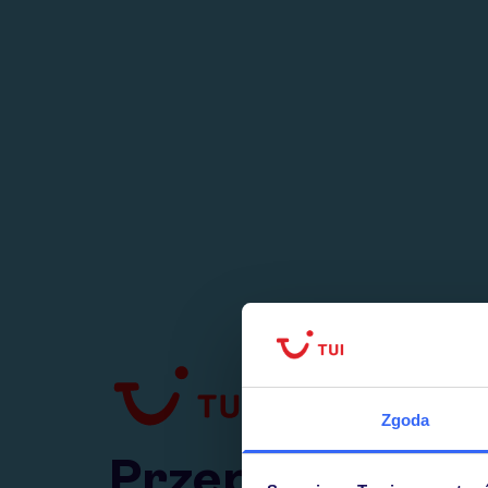
1
numer
w Polsce
Zgoda
Przejdź do TUI.pl
Przepraszamy