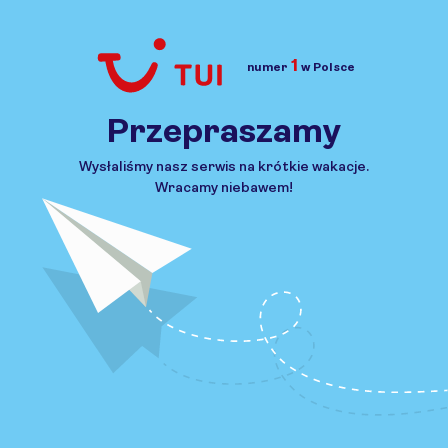
1
numer
w Polsce
Przejdź do TUI.pl
Przepraszamy
Wysłaliśmy nasz serwis na krótkie wakacje.
Wracamy niebawem!