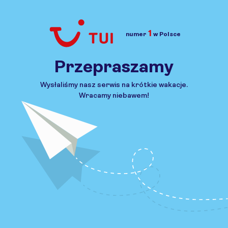
1
numer
w Polsce
Przejdź do TUI.pl
Przepraszamy
Wysłaliśmy nasz serwis na krótkie wakacje.
Wracamy niebawem!