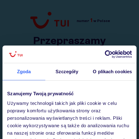
1
numer
w Polsce
Przejdź do TUI.pl
Przepraszamy
Wysłaliśmy nasz serwis na krótkie wakacje.
Wracamy niebawem!
Zgoda
Szczegóły
O plikach cookies
Szanujemy Twoją prywatność
Używamy technologii takich jak pliki cookie w celu
poprawy komfortu użytkowania strony oraz
personalizowania wyświetlanych treści i reklam. Pliki
cookie wykorzystywane są także do analizowania ruchu
na naszej stronie oraz oferowania funkcji mediów