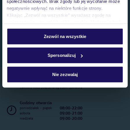
społecznościowych. Brak zgody lub jej wycofanie może
negatywnie wpłynąć na niektóre funkcje strony.
Klikając „Zezwól na wszystkie” wyrażasz zgodę na
umieszczenie wszystkich plików cookie. Możesz jednak
personalizować swój wybór wchodząc w zakładkę
„Szczegóły”
Zezwól na wszystkie
Szczegółowe informacje o plikach cookie znajdziesz
w
polityce plików cookies
oraz
polityce prywatności
.
Spersonalizuj
Nie zezwalaj
Telefoniczne Centrum Rezerwacji
22 270 31 20
Całkowity koszt połączenia wg stawki operatora
Godziny otwarcia
08:00-22:00
poniedziałek - piątek
09:00-21:00
sobota
09:00-20:00
niedziela