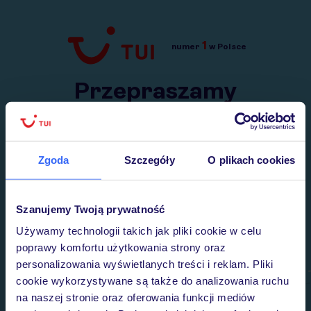
1
numer
w Polsce
Przejdź do TUI.pl
Przepraszamy
Wysłaliśmy nasz serwis na krótkie wakacje.
Wracamy niebawem!
Zgoda
Szczegóły
O plikach cookies
Szanujemy Twoją prywatność
Używamy technologii takich jak pliki cookie w celu
poprawy komfortu użytkowania strony oraz
personalizowania wyświetlanych treści i reklam. Pliki
cookie wykorzystywane są także do analizowania ruchu
na naszej stronie oraz oferowania funkcji mediów