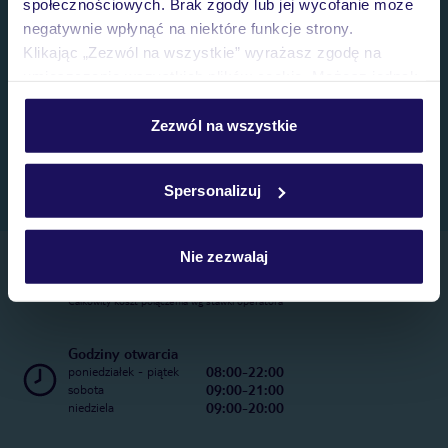
społecznościowych. Brak zgody lub jej wycofanie może
negatywnie wpłynąć na niektóre funkcje strony.
Klikając „Zezwól na wszystkie” wyrażasz zgodę na
umieszczenie wszystkich plików cookie. Możesz jednak
personalizować swój wybór wchodząc w zakładkę
„Szczegóły”
Zezwól na wszystkie
Szczegółowe informacje o plikach cookie znajdziesz
w
polityce plików cookies
oraz
polityce prywatności
.
Spersonalizuj
Nie zezwalaj
Telefoniczne Centrum Rezerwacji
22 270 31 20
Całkowity koszt połączenia wg stawki operatora
Godziny otwarcia
08:00-22:00
poniedziałek - piątek
09:00-21:00
sobota
09:00-20:00
niedziela