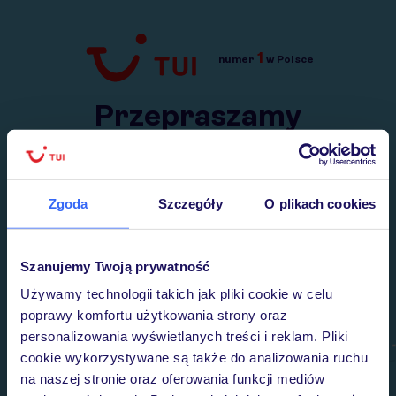
1
numer
w Polsce
Przejdź do TUI.pl
Przepraszamy
Wysłaliśmy nasz serwis na krótkie wakacje.
Wracamy niebawem!
Zgoda
Szczegóły
O plikach cookies
Szanujemy Twoją prywatność
Używamy technologii takich jak pliki cookie w celu
poprawy komfortu użytkowania strony oraz
personalizowania wyświetlanych treści i reklam. Pliki
cookie wykorzystywane są także do analizowania ruchu
na naszej stronie oraz oferowania funkcji mediów