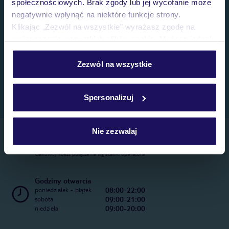
społecznościowych. Brak zgody lub jej wycofanie może
negatywnie wpłynąć na niektóre funkcje strony.
Klikając „Zezwól na wszystkie” wyrażasz zgodę na
umieszczenie wszystkich plików cookie. Możesz jednak
personalizować swój wybór wchodząc w zakładkę
„Szczegóły”
Zezwól na wszystkie
Szczegółowe informacje o plikach cookie znajdziesz
w
polityce plików cookies
oraz
polityce prywatności
.
Spersonalizuj
Nie zezwalaj
Telefoniczne Centrum Rezerwacji
22 270 31 20
Całkowity koszt połączenia wg stawki operatora
Godziny otwarcia
08:00-22:00
poniedziałek - piątek
09:00-21:00
sobota
09:00-20:00
niedziela