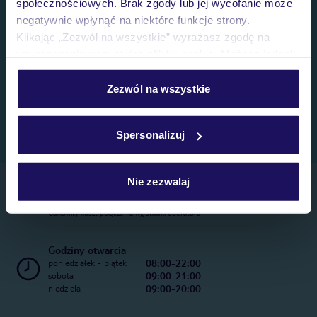
społecznościowych. Brak zgody lub jej wycofanie może
negatywnie wpłynąć na niektóre funkcje strony.
Klikając „Zezwól na wszystkie” wyrażasz zgodę na
umieszczenie wszystkich plików cookie. Możesz jednak
personalizować swój wybór wchodząc w zakładkę
„Szczegóły”
Zezwól na wszystkie
Szczegółowe informacje o plikach cookie znajdziesz
w
polityce plików cookies
oraz
polityce prywatności
.
Spersonalizuj
Nie zezwalaj
Telefoniczne Centrum Rezerwacji
22 270 31 20
Całkowity koszt połączenia wg stawki operatora
Godziny otwarcia
08:00-22:00
poniedziałek - piątek
09:00-21:00
sobota
09:00-20:00
niedziela