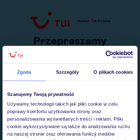
1
numer
w Polsce
Przejdź do TUI.pl
Przepraszamy
Wysłaliśmy nasz serwis na krótkie wakacje.
Wracamy niebawem!
Zgoda
Szczegóły
O plikach cookies
Szanujemy Twoją prywatność
Używamy technologii takich jak pliki cookie w celu
poprawy komfortu użytkowania strony oraz
personalizowania wyświetlanych treści i reklam. Pliki
cookie wykorzystywane są także do analizowania ruchu
na naszej stronie oraz oferowania funkcji mediów