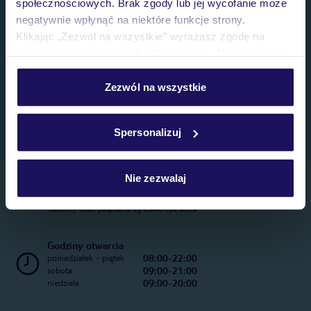
społecznościowych. Brak zgody lub jej wycofanie może
negatywnie wpłynąć na niektóre funkcje strony.
Klikając „Zezwól na wszystkie” wyrażasz zgodę na
umieszczenie wszystkich plików cookie. Możesz jednak
personalizować swój wybór wchodząc w zakładkę
„Szczegóły”
Zezwól na wszystkie
Szczegółowe informacje o plikach cookie znajdziesz
w
polityce plików cookies
oraz
polityce prywatności
.
Spersonalizuj
Nie zezwalaj
Telefoniczne Centrum Rezerwacji
22 270 31 20
Całkowity koszt połączenia wg stawki operatora
Godziny otwarcia
08:00-22:00
poniedziałek - piątek
09:00-21:00
sobota
09:00-20:00
niedziela