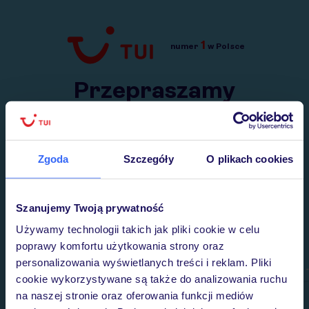
1
numer
w Polsce
Przejdź do TUI.pl
Przepraszamy
Wysłaliśmy nasz serwis na krótkie wakacje.
Wracamy niebawem!
Zgoda
Szczegóły
O plikach cookies
Szanujemy Twoją prywatność
Używamy technologii takich jak pliki cookie w celu
poprawy komfortu użytkowania strony oraz
personalizowania wyświetlanych treści i reklam. Pliki
cookie wykorzystywane są także do analizowania ruchu
na naszej stronie oraz oferowania funkcji mediów