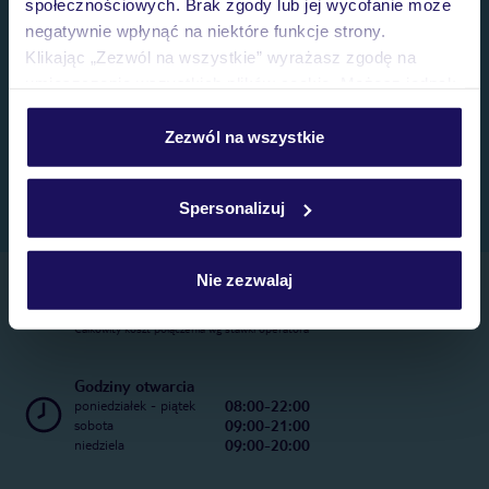
społecznościowych. Brak zgody lub jej wycofanie może
negatywnie wpłynąć na niektóre funkcje strony.
Klikając „Zezwól na wszystkie” wyrażasz zgodę na
umieszczenie wszystkich plików cookie. Możesz jednak
personalizować swój wybór wchodząc w zakładkę
„Szczegóły”
Zezwól na wszystkie
Szczegółowe informacje o plikach cookie znajdziesz
w
polityce plików cookies
oraz
polityce prywatności
.
Spersonalizuj
Nie zezwalaj
Telefoniczne Centrum Rezerwacji
22 270 31 20
Całkowity koszt połączenia wg stawki operatora
Godziny otwarcia
08:00-22:00
poniedziałek - piątek
09:00-21:00
sobota
09:00-20:00
niedziela