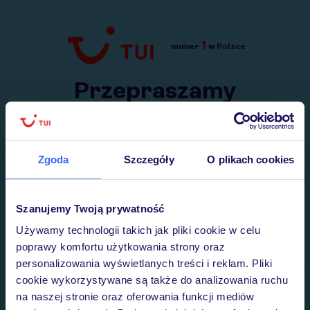
1
numer
w Polsce
Przejdź do TUI.pl
Przepraszamy
Wysłaliśmy nasz serwis na krótkie wakacje.
Wracamy niebawem!
Zgoda
Szczegóły
O plikach cookies
Szanujemy Twoją prywatność
Używamy technologii takich jak pliki cookie w celu
poprawy komfortu użytkowania strony oraz
personalizowania wyświetlanych treści i reklam. Pliki
cookie wykorzystywane są także do analizowania ruchu
na naszej stronie oraz oferowania funkcji mediów