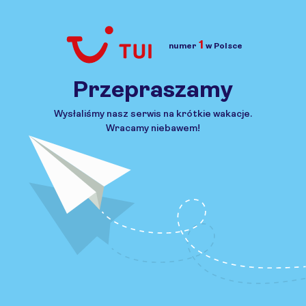
1
numer
w Polsce
Przejdź do TUI.pl
Przepraszamy
Wysłaliśmy nasz serwis na krótkie wakacje.
Wracamy niebawem!