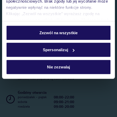
społecznościowych. Brak zgody lub jej wycofanie może
negatywnie wpłynąć na niektóre funkcje strony.
Klikając „Zezwól na wszystkie” wyrażasz zgodę na
umieszczenie wszystkich plików cookie. Możesz jednak
personalizować swój wybór wchodząc w zakładkę
„Szczegóły”
Zezwól na wszystkie
Szczegółowe informacje o plikach cookie znajdziesz
w
polityce plików cookies
oraz
polityce prywatności
.
Spersonalizuj
Nie zezwalaj
Telefoniczne Centrum Rezerwacji
22 270 31 20
Całkowity koszt połączenia wg stawki operatora
Godziny otwarcia
08:00-22:00
poniedziałek - piątek
09:00-21:00
sobota
09:00-20:00
niedziela