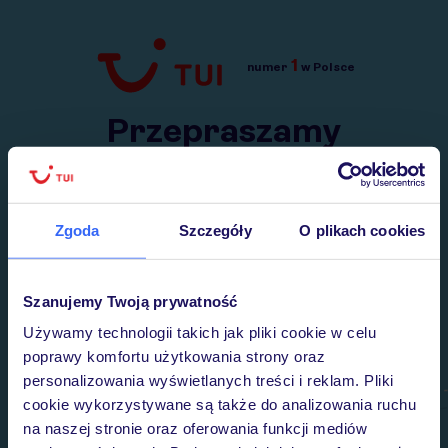
1
numer
w Polsce
Przejdź do TUI.pl
Przepraszamy
Wysłaliśmy nasz serwis na krótkie wakacje.
Wracamy niebawem!
Zgoda
Szczegóły
O plikach cookies
Szanujemy Twoją prywatność
Używamy technologii takich jak pliki cookie w celu
poprawy komfortu użytkowania strony oraz
personalizowania wyświetlanych treści i reklam. Pliki
cookie wykorzystywane są także do analizowania ruchu
na naszej stronie oraz oferowania funkcji mediów