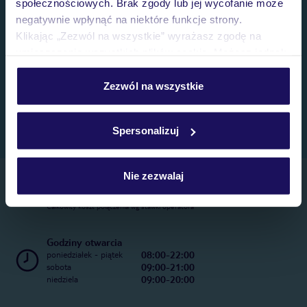
społecznościowych. Brak zgody lub jej wycofanie może
negatywnie wpłynąć na niektóre funkcje strony.
Klikając „Zezwól na wszystkie” wyrażasz zgodę na
umieszczenie wszystkich plików cookie. Możesz jednak
personalizować swój wybór wchodząc w zakładkę
„Szczegóły”
Zezwól na wszystkie
Szczegółowe informacje o plikach cookie znajdziesz
w
polityce plików cookies
oraz
polityce prywatności
.
Spersonalizuj
Nie zezwalaj
Telefoniczne Centrum Rezerwacji
22 270 31 20
Całkowity koszt połączenia wg stawki operatora
Godziny otwarcia
08:00-22:00
poniedziałek - piątek
09:00-21:00
sobota
09:00-20:00
niedziela