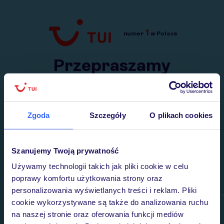
1
numer
w Polsce
Przejdź do TUI.pl
Przepraszamy
Wysłaliśmy nasz serwis na krótkie wakacje.
Wracamy niebawem!
Zgoda
Szczegóły
O plikach cookies
Szanujemy Twoją prywatność
Używamy technologii takich jak pliki cookie w celu
poprawy komfortu użytkowania strony oraz
personalizowania wyświetlanych treści i reklam. Pliki
cookie wykorzystywane są także do analizowania ruchu
na naszej stronie oraz oferowania funkcji mediów