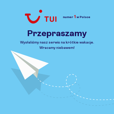
1
numer
w Polsce
Przejdź do TUI.pl
Przepraszamy
Wysłaliśmy nasz serwis na krótkie wakacje.
Wracamy niebawem!