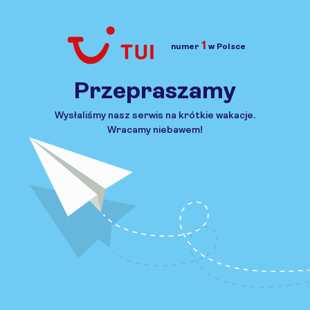
1
numer
w Polsce
Przejdź do TUI.pl
Przepraszamy
Wysłaliśmy nasz serwis na krótkie wakacje.
Wracamy niebawem!