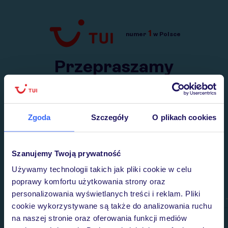
1
numer
w Polsce
Przejdź do TUI.pl
Przepraszamy
Wysłaliśmy nasz serwis na krótkie wakacje.
Wracamy niebawem!
Zgoda
Szczegóły
O plikach cookies
Szanujemy Twoją prywatność
Używamy technologii takich jak pliki cookie w celu
poprawy komfortu użytkowania strony oraz
personalizowania wyświetlanych treści i reklam. Pliki
cookie wykorzystywane są także do analizowania ruchu
na naszej stronie oraz oferowania funkcji mediów