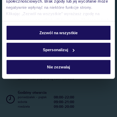
społecznościowych. Brak zgody lub jej wycofanie może
negatywnie wpłynąć na niektóre funkcje strony.
Klikając „Zezwól na wszystkie” wyrażasz zgodę na
umieszczenie wszystkich plików cookie. Możesz jednak
personalizować swój wybór wchodząc w zakładkę
„Szczegóły”
Zezwól na wszystkie
Szczegółowe informacje o plikach cookie znajdziesz
w
polityce plików cookies
oraz
polityce prywatności
.
Spersonalizuj
Nie zezwalaj
Telefoniczne Centrum Rezerwacji
22 270 31 20
Całkowity koszt połączenia wg stawki operatora
Godziny otwarcia
08:00-22:00
poniedziałek - piątek
09:00-21:00
sobota
09:00-20:00
niedziela