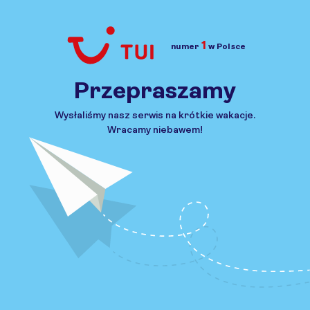
1
numer
w Polsce
Przejdź do TUI.pl
Przepraszamy
Wysłaliśmy nasz serwis na krótkie wakacje.
Wracamy niebawem!