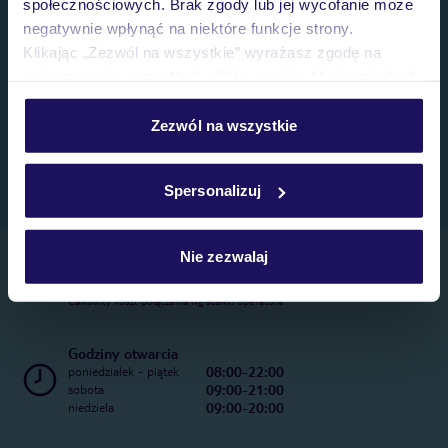
społecznościowych. Brak zgody lub jej wycofanie może
negatywnie wpłynąć na niektóre funkcje strony.
Klikając „Zezwól na wszystkie” wyrażasz zgodę na
umieszczenie wszystkich plików cookie. Możesz jednak
personalizować swój wybór wchodząc w zakładkę
„Szczegóły”
Zezwól na wszystkie
Szczegółowe informacje o plikach cookie znajdziesz
w
polityce plików cookies
oraz
polityce prywatności
.
Spersonalizuj
Nie zezwalaj
Telefoniczne Centrum Rezerwacji
22 270 31 20
Całkowity koszt połączenia wg stawki operatora
Godziny otwarcia
08:00-22:00
poniedziałek - piątek
09:00-21:00
sobota
09:00-20:00
niedziela