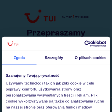
1
numer
w Polsce
Przejdź do TUI.pl
Przepraszamy
Wysłaliśmy nasz serwis na krótkie wakacje.
Wracamy niebawem!
Zgoda
Szczegóły
O plikach cookies
Szanujemy Twoją prywatność
Używamy technologii takich jak pliki cookie w celu
poprawy komfortu użytkowania strony oraz
personalizowania wyświetlanych treści i reklam. Pliki
cookie wykorzystywane są także do analizowania ruchu
na naszej stronie oraz oferowania funkcji mediów