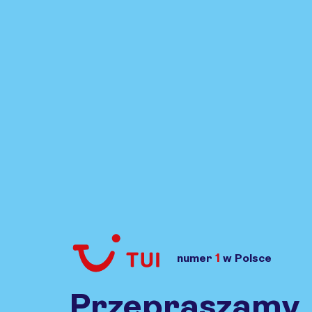
1
numer
w Polsce
Przejdź do TUI.pl
Przepraszamy