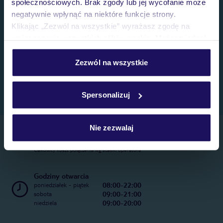
społecznościowych. Brak zgody lub jej wycofanie może
negatywnie wpłynąć na niektóre funkcje strony.
Klikając „Zezwól na wszystkie” wyrażasz zgodę na
umieszczenie wszystkich plików cookie. Możesz jednak
personalizować swój wybór wchodząc w zakładkę
„Szczegóły”
Zezwól na wszystkie
Szczegółowe informacje o plikach cookie znajdziesz
w
polityce plików cookies
oraz
polityce prywatności
.
Spersonalizuj
Nie zezwalaj
Telefoniczne Centrum Rezerwacji
22 270 31 20
Całkowity koszt połączenia wg stawki operatora
Godziny otwarcia
08:00-22:00
poniedziałek - piątek
09:00-21:00
sobota
09:00-20:00
niedziela