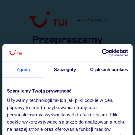
1
numer
w Polsce
Przejdź do TUI.pl
Przepraszamy
Wysłaliśmy nasz serwis na krótkie wakacje.
Wracamy niebawem!
Zgoda
Szczegóły
O plikach cookies
Szanujemy Twoją prywatność
Używamy technologii takich jak pliki cookie w celu
poprawy komfortu użytkowania strony oraz
personalizowania wyświetlanych treści i reklam. Pliki
cookie wykorzystywane są także do analizowania ruchu
na naszej stronie oraz oferowania funkcji mediów