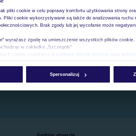
ść
jak pliki cookie w celu poprawy komfortu użytkowania strony or
e.
m. Pliki cookie wykorzystywane są także do analizowania ruchu 
połecznościowych. Brak zgody lub jej wycofanie może negatywni
ie” wyrażasz zgodę na umieszczenie wszystkich plików cookie
wchodząc w zakładkę „Szczegóły”
ikach cookie znajdziesz w
polityce plików cookies
oraz
polity
Spersonalizuj
Z
Godziny otwarcia