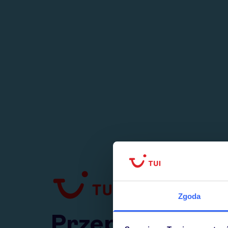
1
numer
w Polsce
Zgoda
Przejdź do TUI.pl
Przepraszamy