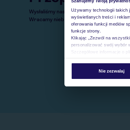
Szanujemy Twoją prywatno
Używamy technologii takich 
Wysłaliśmy nasz serwis na krótkie wakacj
wyświetlanych treści i rekla
Wracamy niebawem!
oferowania funkcji mediów s
funkcje strony.
Klikając „Zezwól na wszystk
personalizować swój wybór 
Szczegółowe informacje o pl
Nie zezwalaj