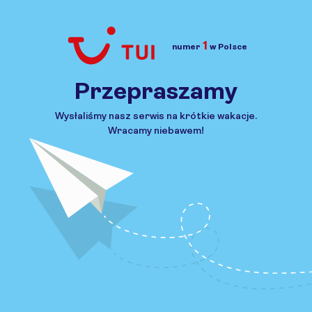
1
numer
w Polsce
Przejdź do TUI.pl
Przepraszamy
Wysłaliśmy nasz serwis na krótkie wakacje.
Wracamy niebawem!