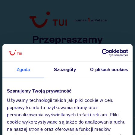
1
numer
w Polsce
Przejdź do TUI.pl
Przepraszamy
Wysłaliśmy nasz serwis na krótkie wakacje.
Wracamy niebawem!
Zgoda
Szczegóły
O plikach cookies
Szanujemy Twoją prywatność
Używamy technologii takich jak pliki cookie w celu
poprawy komfortu użytkowania strony oraz
personalizowania wyświetlanych treści i reklam. Pliki
cookie wykorzystywane są także do analizowania ruchu
na naszej stronie oraz oferowania funkcji mediów