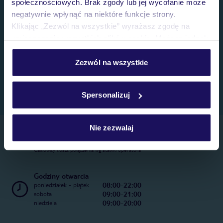
społecznościowych. Brak zgody lub jej wycofanie może
negatywnie wpłynąć na niektóre funkcje strony.
Klikając „Zezwól na wszystkie” wyrażasz zgodę na
umieszczenie wszystkich plików cookie. Możesz jednak
personalizować swój wybór wchodząc w zakładkę
„Szczegóły”
Zezwól na wszystkie
Szczegółowe informacje o plikach cookie znajdziesz
w
polityce plików cookies
oraz
polityce prywatności
.
Spersonalizuj
Nie zezwalaj
Telefoniczne Centrum Rezerwacji
22 270 31 20
Całkowity koszt połączenia wg stawki operatora
Godziny otwarcia
08:00-22:00
poniedziałek - piątek
09:00-21:00
sobota
09:00-20:00
niedziela