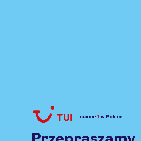
1
numer
w Polsce
Przejdź do TUI.pl
Przepraszamy