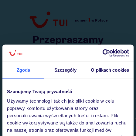
1
numer
w Polsce
Przejdź do TUI.pl
Przepraszamy
Wysłaliśmy nasz serwis na krótkie wakacje.
Wracamy niebawem!
Zgoda
Szczegóły
O plikach cookies
Szanujemy Twoją prywatność
Używamy technologii takich jak pliki cookie w celu
poprawy komfortu użytkowania strony oraz
personalizowania wyświetlanych treści i reklam. Pliki
cookie wykorzystywane są także do analizowania ruchu
na naszej stronie oraz oferowania funkcji mediów