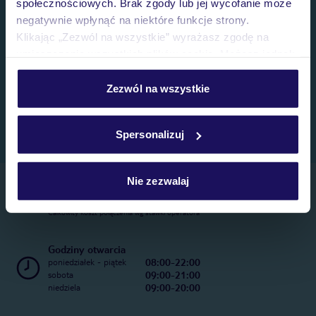
społecznościowych. Brak zgody lub jej wycofanie może
negatywnie wpłynąć na niektóre funkcje strony.
Klikając „Zezwól na wszystkie” wyrażasz zgodę na
umieszczenie wszystkich plików cookie. Możesz jednak
personalizować swój wybór wchodząc w zakładkę
„Szczegóły”
Zezwól na wszystkie
Szczegółowe informacje o plikach cookie znajdziesz
w
polityce plików cookies
oraz
polityce prywatności
.
Spersonalizuj
Nie zezwalaj
Telefoniczne Centrum Rezerwacji
22 270 31 20
Całkowity koszt połączenia wg stawki operatora
Godziny otwarcia
08:00-22:00
poniedziałek - piątek
09:00-21:00
sobota
09:00-20:00
niedziela