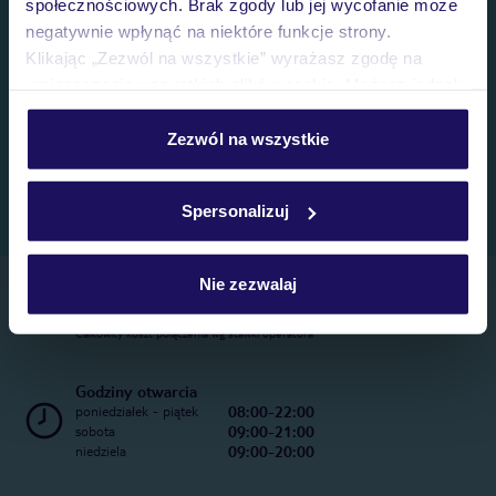
społecznościowych. Brak zgody lub jej wycofanie może
negatywnie wpłynąć na niektóre funkcje strony.
Klikając „Zezwól na wszystkie” wyrażasz zgodę na
umieszczenie wszystkich plików cookie. Możesz jednak
personalizować swój wybór wchodząc w zakładkę
„Szczegóły”
Zezwól na wszystkie
Szczegółowe informacje o plikach cookie znajdziesz
w
polityce plików cookies
oraz
polityce prywatności
.
Spersonalizuj
Nie zezwalaj
Telefoniczne Centrum Rezerwacji
22 270 31 20
Całkowity koszt połączenia wg stawki operatora
Godziny otwarcia
08:00-22:00
poniedziałek - piątek
09:00-21:00
sobota
09:00-20:00
niedziela