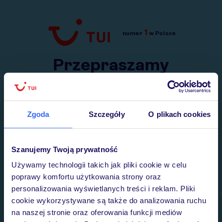
1
numer
w Polsce
Przejdź do TUI.pl
Przepraszamy
Wysłaliśmy nasz serwis na krótkie wakacje.
Wracamy niebawem!
Zgoda
Szczegóły
O plikach cookies
Szanujemy Twoją prywatność
Używamy technologii takich jak pliki cookie w celu
poprawy komfortu użytkowania strony oraz
personalizowania wyświetlanych treści i reklam. Pliki
cookie wykorzystywane są także do analizowania ruchu
na naszej stronie oraz oferowania funkcji mediów