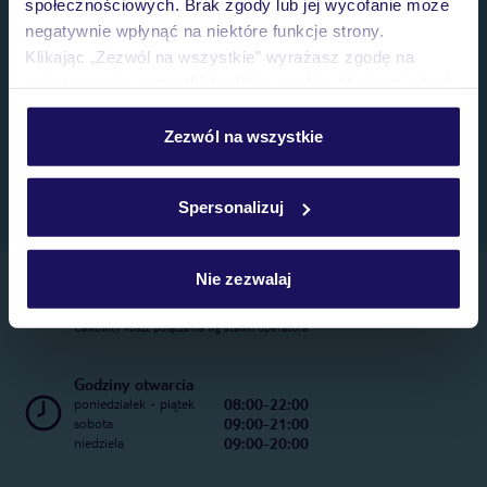
społecznościowych. Brak zgody lub jej wycofanie może
negatywnie wpłynąć na niektóre funkcje strony.
Klikając „Zezwól na wszystkie” wyrażasz zgodę na
umieszczenie wszystkich plików cookie. Możesz jednak
personalizować swój wybór wchodząc w zakładkę
„Szczegóły”
Zezwól na wszystkie
Szczegółowe informacje o plikach cookie znajdziesz
w
polityce plików cookies
oraz
polityce prywatności
.
Spersonalizuj
Nie zezwalaj
Telefoniczne Centrum Rezerwacji
22 270 31 20
Całkowity koszt połączenia wg stawki operatora
Godziny otwarcia
08:00-22:00
poniedziałek - piątek
09:00-21:00
sobota
09:00-20:00
niedziela