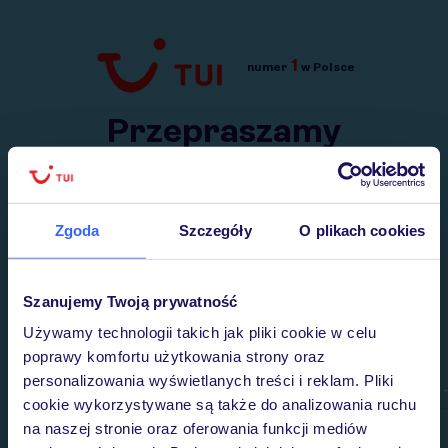
1
numer
w Polsce
Przejdź do TUI.pl
Przepraszamy
Wysłaliśmy nasz serwis na krótkie wakacje.
Wracamy niebawem!
Zgoda
Szczegóły
O plikach cookies
Szanujemy Twoją prywatność
Używamy technologii takich jak pliki cookie w celu
poprawy komfortu użytkowania strony oraz
personalizowania wyświetlanych treści i reklam. Pliki
cookie wykorzystywane są także do analizowania ruchu
na naszej stronie oraz oferowania funkcji mediów