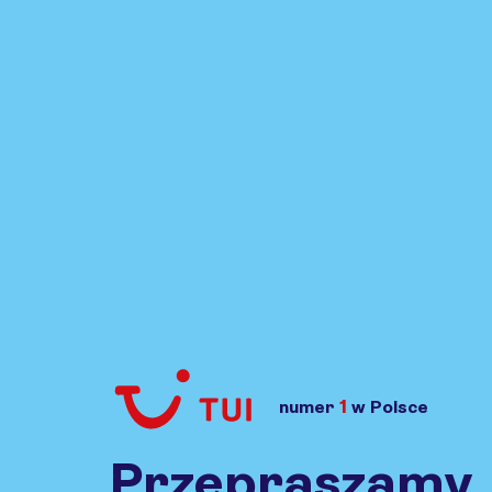
1
numer
w Polsce
Przejdź do TUI.pl
Przepraszamy