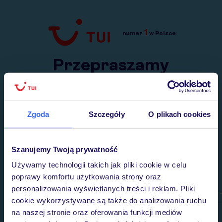
1
numer
w Polsce
Przejdź do TUI.pl
Przepraszamy
Wysłaliśmy nasz serwis na krótkie wakacje.
Wracamy niebawem!
Zgoda
Szczegóły
O plikach cookies
Szanujemy Twoją prywatność
Używamy technologii takich jak pliki cookie w celu
poprawy komfortu użytkowania strony oraz
personalizowania wyświetlanych treści i reklam. Pliki
cookie wykorzystywane są także do analizowania ruchu
na naszej stronie oraz oferowania funkcji mediów