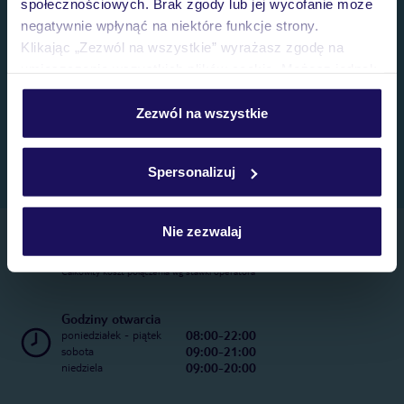
społecznościowych. Brak zgody lub jej wycofanie może
negatywnie wpłynąć na niektóre funkcje strony.
Klikając „Zezwól na wszystkie” wyrażasz zgodę na
umieszczenie wszystkich plików cookie. Możesz jednak
personalizować swój wybór wchodząc w zakładkę
„Szczegóły”
Zezwól na wszystkie
Szczegółowe informacje o plikach cookie znajdziesz
w
polityce plików cookies
oraz
polityce prywatności
.
Spersonalizuj
Nie zezwalaj
Telefoniczne Centrum Rezerwacji
22 270 31 20
Całkowity koszt połączenia wg stawki operatora
Godziny otwarcia
08:00-22:00
poniedziałek - piątek
09:00-21:00
sobota
09:00-20:00
niedziela