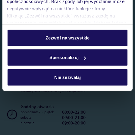
społecznościowych. Brak zgody lub jej wycofanie może
negatywnie wpłynąć na niektóre funkcje strony.
Klikając „Zezwól na wszystkie” wyrażasz zgodę na
umieszczenie wszystkich plików cookie. Możesz jednak
personalizować swój wybór wchodząc w zakładkę
„Szczegóły”
Zezwól na wszystkie
Szczegółowe informacje o plikach cookie znajdziesz
w
polityce plików cookies
oraz
polityce prywatności
.
Spersonalizuj
Nie zezwalaj
Telefoniczne Centrum Rezerwacji
22 270 31 20
Całkowity koszt połączenia wg stawki operatora
Godziny otwarcia
08:00-22:00
poniedziałek - piątek
09:00-21:00
sobota
09:00-20:00
niedziela