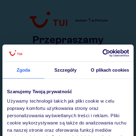
1
numer
w Polsce
Przejdź do TUI.pl
Przepraszamy
Wysłaliśmy nasz serwis na krótkie wakacje.
Wracamy niebawem!
Zgoda
Szczegóły
O plikach cookies
Szanujemy Twoją prywatność
Używamy technologii takich jak pliki cookie w celu
poprawy komfortu użytkowania strony oraz
personalizowania wyświetlanych treści i reklam. Pliki
cookie wykorzystywane są także do analizowania ruchu
na naszej stronie oraz oferowania funkcji mediów