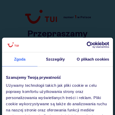
1
numer
w Polsce
Przejdź do TUI.pl
Przepraszamy
Wysłaliśmy nasz serwis na krótkie wakacje.
Wracamy niebawem!
Zgoda
Szczegóły
O plikach cookies
Szanujemy Twoją prywatność
Używamy technologii takich jak pliki cookie w celu
poprawy komfortu użytkowania strony oraz
personalizowania wyświetlanych treści i reklam. Pliki
cookie wykorzystywane są także do analizowania ruchu
na naszej stronie oraz oferowania funkcji mediów