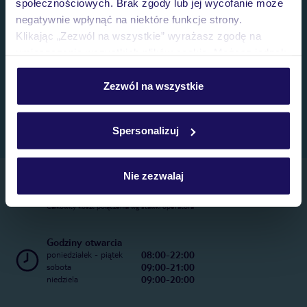
społecznościowych. Brak zgody lub jej wycofanie może
negatywnie wpłynąć na niektóre funkcje strony.
Klikając „Zezwól na wszystkie” wyrażasz zgodę na
umieszczenie wszystkich plików cookie. Możesz jednak
personalizować swój wybór wchodząc w zakładkę
„Szczegóły”
Zezwól na wszystkie
Szczegółowe informacje o plikach cookie znajdziesz
w
polityce plików cookies
oraz
polityce prywatności
.
Spersonalizuj
Nie zezwalaj
Telefoniczne Centrum Rezerwacji
22 270 31 20
Całkowity koszt połączenia wg stawki operatora
Godziny otwarcia
08:00-22:00
poniedziałek - piątek
09:00-21:00
sobota
09:00-20:00
niedziela