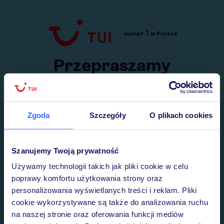
1
numer
w Polsce
Przejdź do TUI.pl
Przepraszamy
Wysłaliśmy nasz serwis na krótkie wakacje.
Wracamy niebawem!
Zgoda
Szczegóły
O plikach cookies
Szanujemy Twoją prywatność
Używamy technologii takich jak pliki cookie w celu
poprawy komfortu użytkowania strony oraz
personalizowania wyświetlanych treści i reklam. Pliki
cookie wykorzystywane są także do analizowania ruchu
na naszej stronie oraz oferowania funkcji mediów