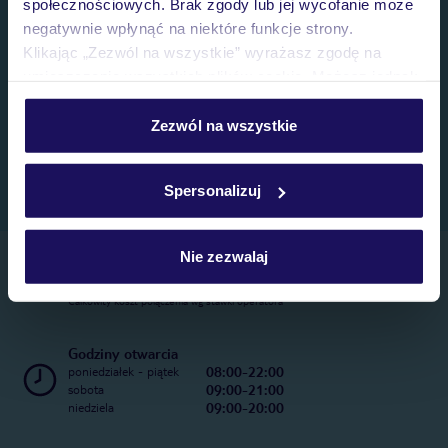
społecznościowych. Brak zgody lub jej wycofanie może
negatywnie wpłynąć na niektóre funkcje strony.
Klikając „Zezwól na wszystkie” wyrażasz zgodę na
umieszczenie wszystkich plików cookie. Możesz jednak
personalizować swój wybór wchodząc w zakładkę
„Szczegóły”
Zezwól na wszystkie
Szczegółowe informacje o plikach cookie znajdziesz
w
polityce plików cookies
oraz
polityce prywatności
.
Spersonalizuj
Nie zezwalaj
Telefoniczne Centrum Rezerwacji
22 270 31 20
Całkowity koszt połączenia wg stawki operatora
Godziny otwarcia
08:00-22:00
poniedziałek - piątek
09:00-21:00
sobota
09:00-20:00
niedziela