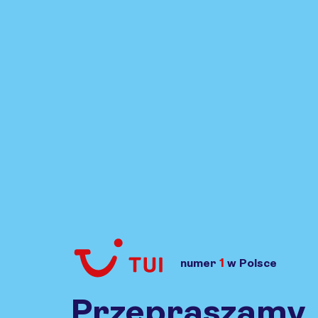
1
numer
w Polsce
Przejdź do TUI.pl
Przepraszamy