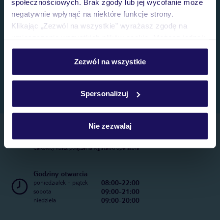
społecznościowych. Brak zgody lub jej wycofanie może
negatywnie wpłynąć na niektóre funkcje strony.
Klikając „Zezwól na wszystkie” wyrażasz zgodę na
umieszczenie wszystkich plików cookie. Możesz jednak
personalizować swój wybór wchodząc w zakładkę
„Szczegóły”
Zezwól na wszystkie
Szczegółowe informacje o plikach cookie znajdziesz
w
polityce plików cookies
oraz
polityce prywatności
.
Spersonalizuj
Nie zezwalaj
Telefoniczne Centrum Rezerwacji
22 270 31 20
Całkowity koszt połączenia wg stawki operatora
Godziny otwarcia
08:00-22:00
poniedziałek - piątek
09:00-21:00
sobota
09:00-20:00
niedziela