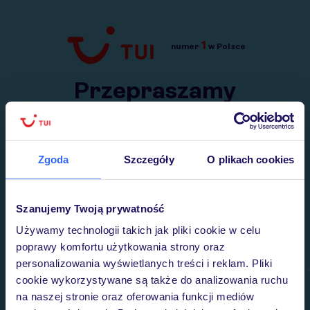
1
numer
w Polsce
Przejdź do TUI.pl
Przepraszamy
Wysłaliśmy nasz serwis na krótkie wakacje.
Wracamy niebawem!
Zgoda
Szczegóły
O plikach cookies
Szanujemy Twoją prywatność
Używamy technologii takich jak pliki cookie w celu
poprawy komfortu użytkowania strony oraz
personalizowania wyświetlanych treści i reklam. Pliki
cookie wykorzystywane są także do analizowania ruchu
na naszej stronie oraz oferowania funkcji mediów