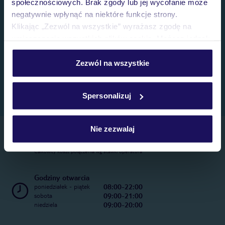
społecznościowych. Brak zgody lub jej wycofanie może
negatywnie wpłynąć na niektóre funkcje strony.
Klikając „Zezwól na wszystkie” wyrażasz zgodę na
umieszczenie wszystkich plików cookie. Możesz jednak
personalizować swój wybór wchodząc w zakładkę
„Szczegóły”
Zezwól na wszystkie
Szczegółowe informacje o plikach cookie znajdziesz
w
polityce plików cookies
oraz
polityce prywatności
.
Spersonalizuj
Nie zezwalaj
Telefoniczne Centrum Rezerwacji
22 270 31 20
Całkowity koszt połączenia wg stawki operatora
Godziny otwarcia
08:00-22:00
poniedziałek - piątek
09:00-21:00
sobota
09:00-20:00
niedziela