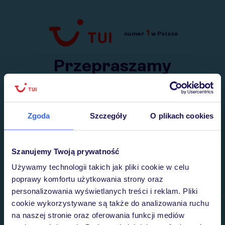
1
numer
w Polsce
Przejdź do TUI.pl
Przepraszamy
Wysłaliśmy nasz serwis na krótkie wakacje.
Wracamy niebawem!
Zgoda
Szczegóły
O plikach cookies
Szanujemy Twoją prywatność
Używamy technologii takich jak pliki cookie w celu
poprawy komfortu użytkowania strony oraz
personalizowania wyświetlanych treści i reklam. Pliki
cookie wykorzystywane są także do analizowania ruchu
na naszej stronie oraz oferowania funkcji mediów