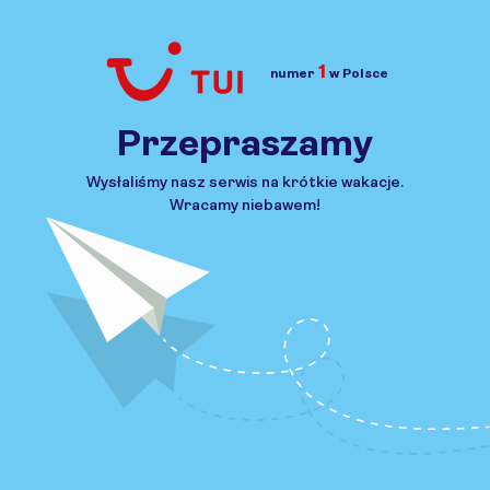
1
numer
w Polsce
Przejdź do TUI.pl
Przepraszamy
Wysłaliśmy nasz serwis na krótkie wakacje.
Wracamy niebawem!