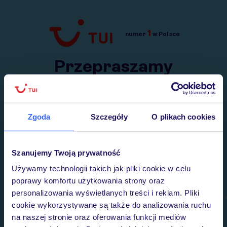
1
numer
w Polsce
Przejdź do TUI.pl
Przepraszamy
Wysłaliśmy nasz serwis na krótkie wakacje.
Wracamy niebawem!
Zgoda
Szczegóły
O plikach cookies
Szanujemy Twoją prywatność
Używamy technologii takich jak pliki cookie w celu
poprawy komfortu użytkowania strony oraz
personalizowania wyświetlanych treści i reklam. Pliki
cookie wykorzystywane są także do analizowania ruchu
na naszej stronie oraz oferowania funkcji mediów