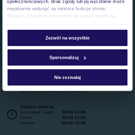
społecznościowych. Brak zgody lub jej wycofanie może
negatywnie wpłynąć na niektóre funkcje strony.
Klikając „Zezwól na wszystkie” wyrażasz zgodę na
umieszczenie wszystkich plików cookie. Możesz jednak
personalizować swój wybór wchodząc w zakładkę
„Szczegóły”
Zezwól na wszystkie
Szczegółowe informacje o plikach cookie znajdziesz
w
polityce plików cookies
oraz
polityce prywatności
.
Spersonalizuj
Nie zezwalaj
Telefoniczne Centrum Rezerwacji
22 270 31 20
Całkowity koszt połączenia wg stawki operatora
Godziny otwarcia
08:00-22:00
poniedziałek - piątek
09:00-21:00
sobota
09:00-20:00
niedziela