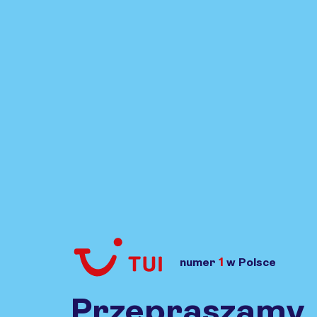
1
numer
w Polsce
Przejdź do TUI.pl
Przepraszamy