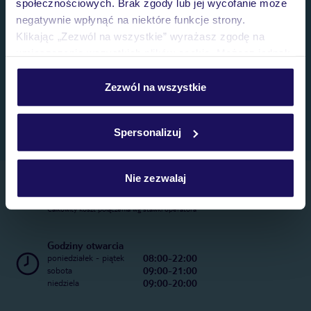
społecznościowych. Brak zgody lub jej wycofanie może
negatywnie wpłynąć na niektóre funkcje strony.
Klikając „Zezwól na wszystkie” wyrażasz zgodę na
umieszczenie wszystkich plików cookie. Możesz jednak
personalizować swój wybór wchodząc w zakładkę
„Szczegóły”
Zezwól na wszystkie
Szczegółowe informacje o plikach cookie znajdziesz
w
polityce plików cookies
oraz
polityce prywatności
.
Spersonalizuj
Nie zezwalaj
Telefoniczne Centrum Rezerwacji
22 270 31 20
Całkowity koszt połączenia wg stawki operatora
Godziny otwarcia
08:00-22:00
poniedziałek - piątek
09:00-21:00
sobota
09:00-20:00
niedziela