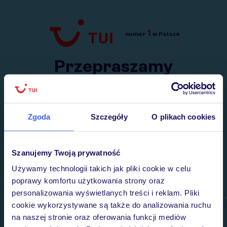
1
numer
w Polsce
Przejdź do TUI.pl
Przepraszamy
Wysłaliśmy nasz serwis na krótkie wakacje.
Wracamy niebawem!
Zgoda
Szczegóły
O plikach cookies
Szanujemy Twoją prywatność
Używamy technologii takich jak pliki cookie w celu
poprawy komfortu użytkowania strony oraz
personalizowania wyświetlanych treści i reklam. Pliki
cookie wykorzystywane są także do analizowania ruchu
na naszej stronie oraz oferowania funkcji mediów