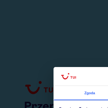
1
numer
w Polsce
Zgoda
Przejdź do TUI.pl
Przepraszamy