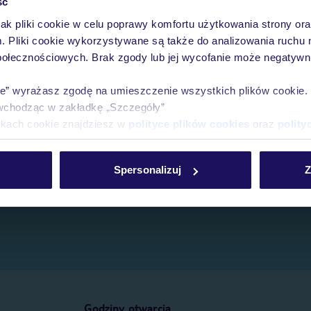
ść
jak pliki cookie w celu poprawy komfortu użytkowania strony or
e.
m. Pliki cookie wykorzystywane są także do analizowania ruchu 
połecznościowych. Brak zgody lub jej wycofanie może negatywni
ie” wyrażasz zgodę na umieszczenie wszystkich plików cookie
wchodząc w zakładkę „Szczegóły”
ikach cookie znajdziesz w
polityce plików cookies
oraz
polity
Spersonalizuj
Z
Godziny otwarcia