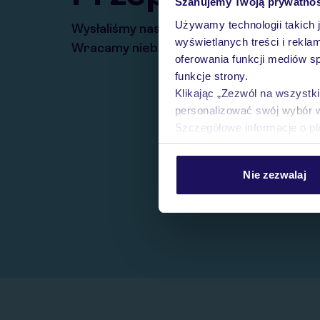
Szanujemy Twoją prywatno
Używamy technologii takich 
Wysłaliśmy nasz serwis na krótkie wakacj
wyświetlanych treści i rekla
Wracamy niebawem!
oferowania funkcji mediów s
funkcje strony.
Klikając „Zezwól na wszystk
personalizować swój wybór 
Szczegółowe informacje o pl
Nie zezwalaj