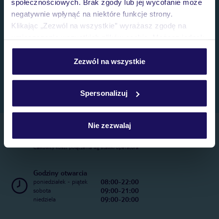
społecznościowych. Brak zgody lub jej wycofanie może
negatywnie wpłynąć na niektóre funkcje strony.
Klikając „Zezwól na wszystkie” wyrażasz zgodę na
umieszczenie wszystkich plików cookie. Możesz jednak
personalizować swój wybór wchodząc w zakładkę
„Szczegóły”
Zezwól na wszystkie
Szczegółowe informacje o plikach cookie znajdziesz
w
polityce plików cookies
oraz
polityce prywatności
.
Spersonalizuj
Nie zezwalaj
Telefoniczne Centrum Rezerwacji
22 270 31 20
Całkowity koszt połączenia wg stawki operatora
Godziny otwarcia
08:00-22:00
poniedziałek - piątek
09:00-21:00
sobota
09:00-20:00
niedziela