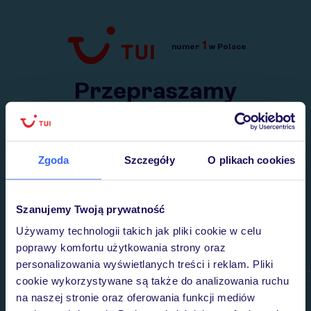
1
numer
w Polsce
Przejdź do TUI.pl
Przepraszamy
Wysłaliśmy nasz serwis na krótkie wakacje.
Wracamy niebawem!
Zgoda
Szczegóły
O plikach cookies
Szanujemy Twoją prywatność
Używamy technologii takich jak pliki cookie w celu
poprawy komfortu użytkowania strony oraz
personalizowania wyświetlanych treści i reklam. Pliki
cookie wykorzystywane są także do analizowania ruchu
na naszej stronie oraz oferowania funkcji mediów