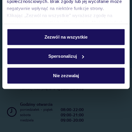
społecznościowych. Brak zgody lub jej wycofanie może
negatywnie wpłynąć na niektóre funkcje strony.
Klikając „Zezwól na wszystkie” wyrażasz zgodę na
umieszczenie wszystkich plików cookie. Możesz jednak
personalizować swój wybór wchodząc w zakładkę
„Szczegóły”
Zezwól na wszystkie
Szczegółowe informacje o plikach cookie znajdziesz
w
polityce plików cookies
oraz
polityce prywatności
.
Spersonalizuj
Nie zezwalaj
Telefoniczne Centrum Rezerwacji
22 270 31 20
Całkowity koszt połączenia wg stawki operatora
Godziny otwarcia
08:00-22:00
poniedziałek - piątek
09:00-21:00
sobota
09:00-20:00
niedziela