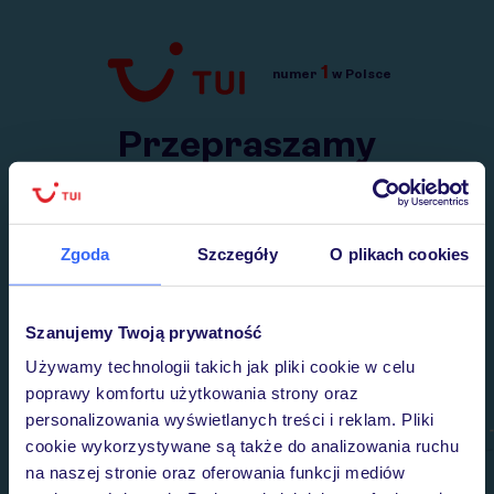
1
numer
w Polsce
Przejdź do TUI.pl
Przepraszamy
Wysłaliśmy nasz serwis na krótkie wakacje.
Wracamy niebawem!
Zgoda
Szczegóły
O plikach cookies
Szanujemy Twoją prywatność
Używamy technologii takich jak pliki cookie w celu
poprawy komfortu użytkowania strony oraz
personalizowania wyświetlanych treści i reklam. Pliki
cookie wykorzystywane są także do analizowania ruchu
na naszej stronie oraz oferowania funkcji mediów