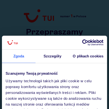
1
numer
w Polsce
Przejdź do TUI.pl
Przepraszamy
Wysłaliśmy nasz serwis na krótkie wakacje.
Wracamy niebawem!
Zgoda
Szczegóły
O plikach cookies
Szanujemy Twoją prywatność
Używamy technologii takich jak pliki cookie w celu
poprawy komfortu użytkowania strony oraz
personalizowania wyświetlanych treści i reklam. Pliki
cookie wykorzystywane są także do analizowania ruchu
na naszej stronie oraz oferowania funkcji mediów