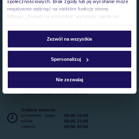
społecznościowych. Brak zgody lub jej wycofanie może
negatywnie wpłynąć na niektóre funkcje strony.
Klikając „Zezwól na wszystkie” wyrażasz zgodę na
umieszczenie wszystkich plików cookie. Możesz jednak
personalizować swój wybór wchodząc w zakładkę
„Szczegóły”
Zezwól na wszystkie
Szczegółowe informacje o plikach cookie znajdziesz
w
polityce plików cookies
oraz
polityce prywatności
.
Spersonalizuj
Nie zezwalaj
Telefoniczne Centrum Rezerwacji
22 270 31 20
Całkowity koszt połączenia wg stawki operatora
Godziny otwarcia
08:00-22:00
poniedziałek - piątek
09:00-21:00
sobota
09:00-20:00
niedziela