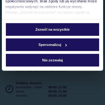
społecznościowych. Brak zgody lub jej wycofanie może
negatywnie wpłynąć na niektóre funkcje strony.
Klikając „Zezwól na wszystkie” wyrażasz zgodę na
umieszczenie wszystkich plików cookie. Możesz jednak
personalizować swój wybór wchodząc w zakładkę
„Szczegóły”
Zezwól na wszystkie
Szczegółowe informacje o plikach cookie znajdziesz
w
polityce plików cookies
oraz
polityce prywatności
.
Spersonalizuj
Nie zezwalaj
Telefoniczne Centrum Rezerwacji
22 270 31 20
Całkowity koszt połączenia wg stawki operatora
Godziny otwarcia
08:00-22:00
poniedziałek - piątek
09:00-21:00
sobota
09:00-20:00
niedziela