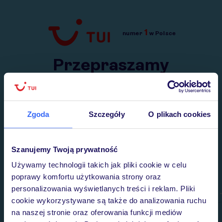
1
numer
w Polsce
Przejdź do TUI.pl
Przepraszamy
Wysłaliśmy nasz serwis na krótkie wakacje.
Wracamy niebawem!
Zgoda
Szczegóły
O plikach cookies
Szanujemy Twoją prywatność
Używamy technologii takich jak pliki cookie w celu
poprawy komfortu użytkowania strony oraz
personalizowania wyświetlanych treści i reklam. Pliki
cookie wykorzystywane są także do analizowania ruchu
na naszej stronie oraz oferowania funkcji mediów