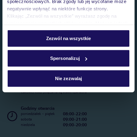
społecznościowych. Brak zgody lub jej wycofanie może
negatywnie wpłynąć na niektóre funkcje strony.
Klikając „Zezwól na wszystkie” wyrażasz zgodę na
umieszczenie wszystkich plików cookie. Możesz jednak
personalizować swój wybór wchodząc w zakładkę
„Szczegóły”
Zezwól na wszystkie
Szczegółowe informacje o plikach cookie znajdziesz
w
polityce plików cookies
oraz
polityce prywatności
.
Spersonalizuj
Nie zezwalaj
Telefoniczne Centrum Rezerwacji
22 270 31 20
Całkowity koszt połączenia wg stawki operatora
Godziny otwarcia
08:00-22:00
poniedziałek - piątek
09:00-21:00
sobota
09:00-20:00
niedziela