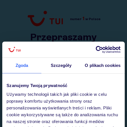
1
numer
w Polsce
Przejdź do TUI.pl
Przepraszamy
Wysłaliśmy nasz serwis na krótkie wakacje.
Wracamy niebawem!
Zgoda
Szczegóły
O plikach cookies
Szanujemy Twoją prywatność
Używamy technologii takich jak pliki cookie w celu
poprawy komfortu użytkowania strony oraz
personalizowania wyświetlanych treści i reklam. Pliki
cookie wykorzystywane są także do analizowania ruchu
na naszej stronie oraz oferowania funkcji mediów