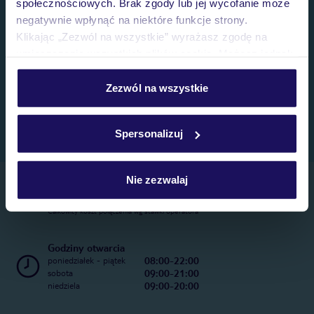
społecznościowych. Brak zgody lub jej wycofanie może
negatywnie wpłynąć na niektóre funkcje strony.
Klikając „Zezwól na wszystkie” wyrażasz zgodę na
umieszczenie wszystkich plików cookie. Możesz jednak
personalizować swój wybór wchodząc w zakładkę
„Szczegóły”
Zezwól na wszystkie
Szczegółowe informacje o plikach cookie znajdziesz
w
polityce plików cookies
oraz
polityce prywatności
.
Spersonalizuj
Nie zezwalaj
Telefoniczne Centrum Rezerwacji
22 270 31 20
Całkowity koszt połączenia wg stawki operatora
Godziny otwarcia
08:00-22:00
poniedziałek - piątek
09:00-21:00
sobota
09:00-20:00
niedziela