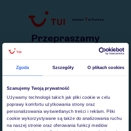
1
numer
w Polsce
Przejdź do TUI.pl
Przepraszamy
Wysłaliśmy nasz serwis na krótkie wakacje.
Wracamy niebawem!
Zgoda
Szczegóły
O plikach cookies
Szanujemy Twoją prywatność
Używamy technologii takich jak pliki cookie w celu
poprawy komfortu użytkowania strony oraz
personalizowania wyświetlanych treści i reklam. Pliki
cookie wykorzystywane są także do analizowania ruchu
na naszej stronie oraz oferowania funkcji mediów